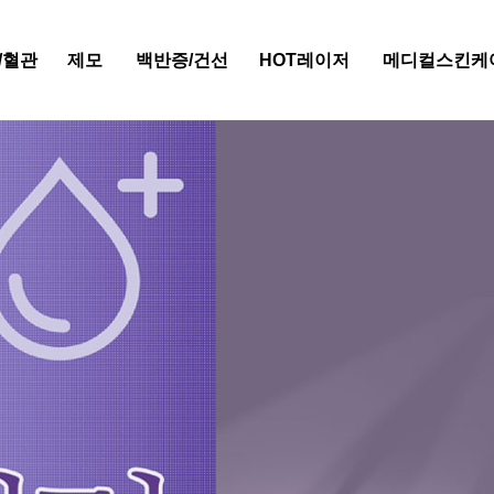
/혈관
제모
백반증/건선
HOT레이저
메디컬스킨케