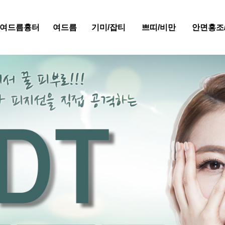
/여드름흉터
여드름
기미/잡티
쁘띠/비만
안면홍조